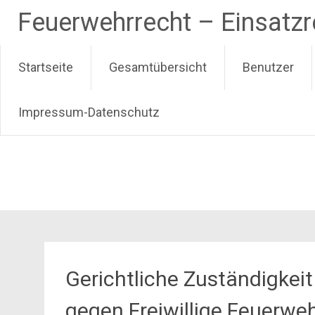
Zum
Feuerwehrrecht – Einsatz
Inhalt
springen
Startseite
Gesamtübersicht
Benutzer
Impressum-Datenschutz
Gerichtliche Zuständigkei
gegen Freiwillige Feuerwe