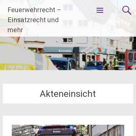
Zum
Feuerwehrrecht –
Inhalt
springen
Einsatzrecht und
mehr
Akteneinsicht