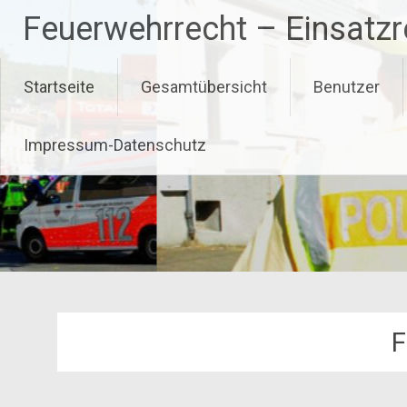
Zum
Feuerwehrrecht – Einsatz
Inhalt
springen
Startseite
Gesamtübersicht
Benutzer
Impressum-Datenschutz
F