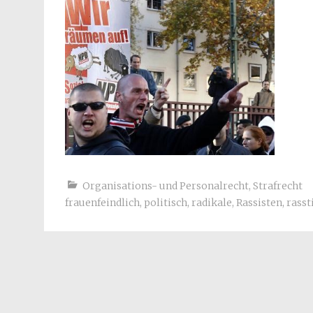
Organisations- und Personalrecht
,
Strafrecht
frauenfeindlich
,
politisch
,
radikale
,
Rassisten
,
rasst