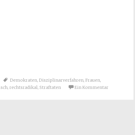
Demokraten
,
Disziplinarverfahren
,
Frauen
,
isch
,
rechtsradikal
,
Straftaten
Ein Kommentar