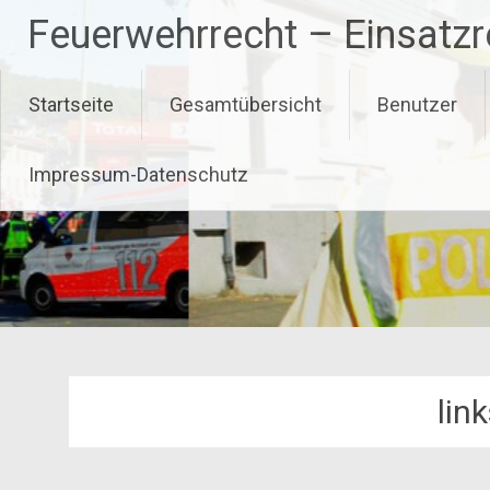
Zum
Feuerwehrrecht – Einsatz
Inhalt
springen
Startseite
Gesamtübersicht
Benutzer
Impressum-Datenschutz
lin