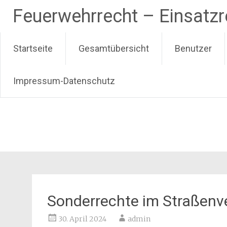
Zum
Feuerwehrrecht – Einsatz
Inhalt
springen
Startseite
Gesamtübersicht
Benutzer
Impressum-Datenschutz
Sonderrechte im Straßenv
30. April 2024
admin