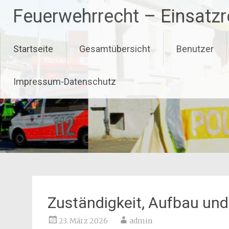
Zum
Feuerwehrrecht – Einsatz
Inhalt
springen
Startseite
Gesamtübersicht
Benutzer
Impressum-Datenschutz
Zuständigkeit, Aufbau und 
23. März 2026
admin