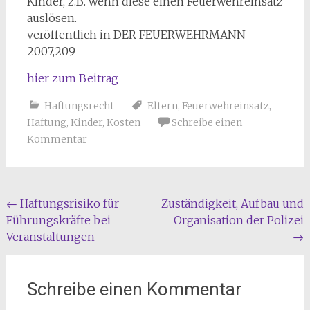
Kinder, z.B. wenn diese einen Feuerwehreinsatz
auslösen.
veröffentlich in DER FEUERWEHRMANN
2007,209
hier zum Beitrag
Haftungsrecht
Eltern
,
Feuerwehreinsatz
,
Haftung
,
Kinder
,
Kosten
Schreibe einen
Kommentar
Beitragsnavigation
←
Haftungsrisiko für
Zuständigkeit, Aufbau und
Führungskräfte bei
Organisation der Polizei
Veranstaltungen
→
Schreibe einen Kommentar