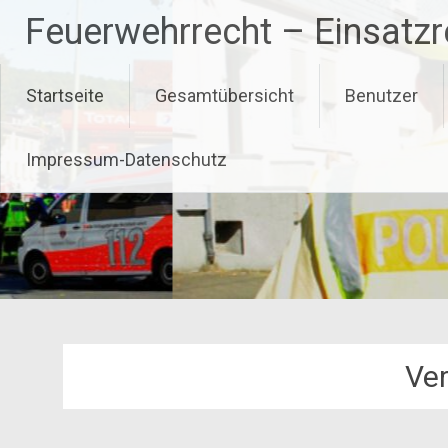
Zum
Feuerwehrrecht – Einsatz
Inhalt
springen
Startseite
Gesamtübersicht
Benutzer
Impressum-Datenschutz
Ve