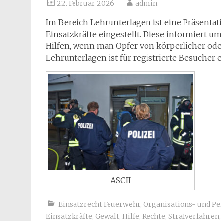
22. Februar 2026
admin
Im Bereich Lehrunterlagen ist eine Präsenta
Einsatzkräfte eingestellt. Diese informiert 
Hilfen, wenn man Opfer von körperlicher ode
Lehrunterlagen ist für registrierte Besucher 
ASCII
Einsatzrecht Feuerwehr
,
Organisations- und Pe
Einsatzkräfte
,
Gewalt
,
Hilfe
,
Rechte
,
Strafverfahren