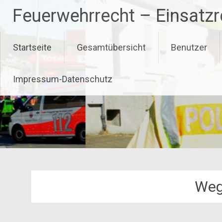
Zum
Feuerwehrrecht – Einsatz
Inhalt
springen
Startseite
Gesamtübersicht
Benutzer
Impressum-Datenschutz
Weg