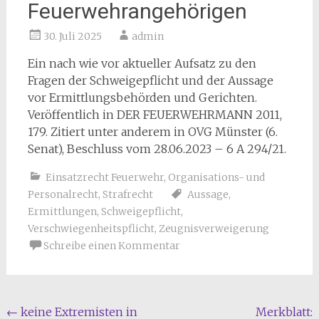
Feuerwehrangehörigen
30. Juli 2025
admin
Ein nach wie vor aktueller Aufsatz zu den
Fragen der Schweigepflicht und der Aussage
vor Ermittlungsbehörden und Gerichten.
Veröffentlich in DER FEUERWEHRMANN 2011,
179. Zitiert unter anderem in
OVG Münster
(
6.
Senat
),
Beschluss
vom
28.06.2023
–
6 A 294/21.
Einsatzrecht Feuerwehr
,
Organisations- und
Personalrecht
,
Strafrecht
Aussage
,
Ermittlungen
,
Schweigepflicht
,
Verschwiegenheitspflicht
,
Zeugnisverweigerung
Schreibe einen Kommentar
Beitragsnavigation
←
keine Extremisten in
Merkblatt: